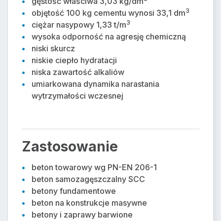
gęstość właściwa 3,03 kg/dm
Krajowa deklaracja zgodności_wyd. 3
3
objętość 100 kg cementu wynosi 33,1 dm
ważne od 1.07.15 do 31.12.16
3
ciężar nasypowy 1,33 t/m
wysoka odporność na agresję chemiczną
Wyniki badań CEM III A 42,5 N_marzec
niski skurcz
2026.pdf
niskie ciepło hydratacji
niska zawartość alkaliów
umiarkowana dynamika narastania
Wyniki badań CEM III A 42,5 N_kwiecień
wytrzymałości wczesnej
2026.pdf
Wyniki badań CEM III A 42,5 N_maj
2026.pdf
Zastosowanie
beton towarowy wg PN-EN 206-1
beton samozagęszczalny SCC
betony fundamentowe
beton na konstrukcje masywne
betony i zaprawy barwione