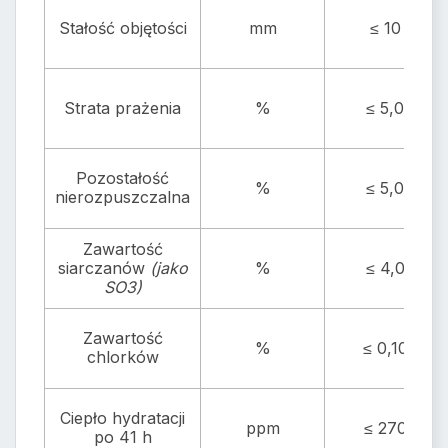
Stałość objętości
mm
≤ 10
Strata prażenia
%
≤ 5,0
Pozostałość
%
≤ 5,0
nierozpuszczalna
Zawartość
siarczanów
(jako
%
≤ 4,0
SO3)
Zawartość
%
≤ 0,10
chlorków
Ciepło hydratacji
ppm
≤ 270
po 41 h