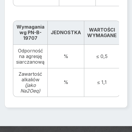
Wymagania
WARTOŚCI
wg PN-B-
JEDNOSTKA
WYMAGANE
19707
Odporność
na agresję
%
≤ 0,5
siarczanową
Zawartość
alkaliów
%
≤ 1,1
(jako
Na2Oeq)