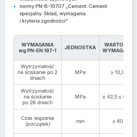
normy PN-B-19707 „Cement. Cement
specjalny. Skład, wymagania
i kryteria zgodności”
WYMAGANIA
WARTOŚCI
JEDNOSTKA
wg PN-EN 197-1
WYMAGANE
Wytrzymałość
na ściskanie po 2
MPa
≥ 10,0
dniach
Wytrzymałość
na ściskanie
MPa
≥ 42,5 ≤ 62,5
po 28 dniach
Czas wiązania
min
≥ 60
(początek)