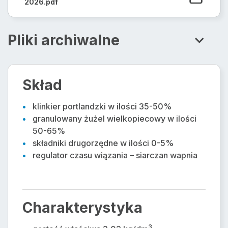
2026.pdf
Pliki archiwalne
Deklaracja właściwości użytkowych_wyd. 4
Skład
ważne od 12.07.16 do 9.07.19
klinkier portlandzki w ilości 35-50%
Deklaracja właściwości użytkowych_wyd. 3
granulowany żużel wielkopiecowy w ilości
ważne od 1.07.15 do 11.04.16
50-65%
składniki drugorzędne w ilości 0-5%
regulator czasu wiązania – siarczan wapnia
Krajowa Deklaracja Wł. Użytkowych_wyd.1,
ważne od 12.04.2021 do 23.03.2024
Krajowa Deklaracja Wł. Użytkowych_wyd.
Charakterystyka
1_ważne od 1.01.17 do 11.04.21
3